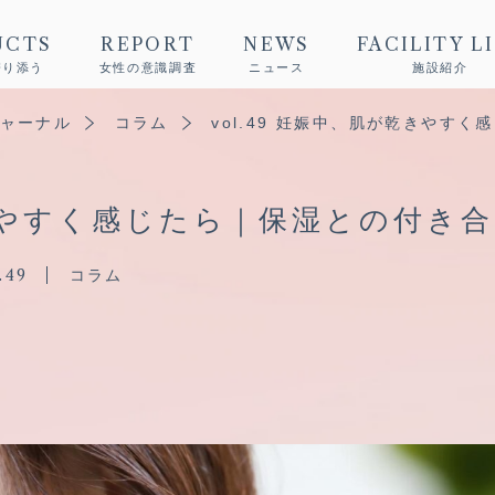
UCTS
REPORT
NEWS
FACILITY L
寄り添う
女性の意識調査
ニュース
施設紹介
ャーナル
コラム
vol.49 妊娠中、肌が乾きやす
やすく感じたら｜保湿との付き合
.49
コラム