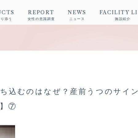
UCTS
REPORT
NEWS
FACILITY L
寄り添う
女性の意識調査
ニュース
施設紹介
落ち込むのはなぜ？産前うつのサイ
】⑦