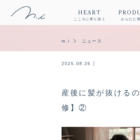
HEART
PROD
こころに寄り添う
からだに
m.i
ニュース
2025.08.26
産後に髪が抜ける
修】②