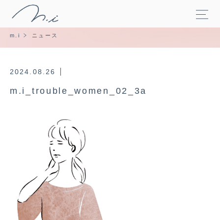
m.i
ニュース
2024.08.26
m.i_trouble_women_02_3a